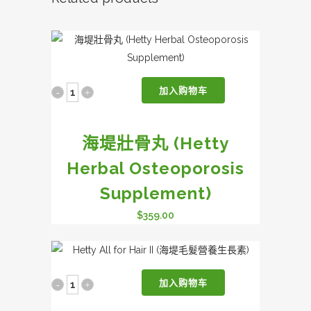
素
(Hetty
Herba
加入购物车
海
Diet-
堤
HP)
海堤壯骨丸 (Hetty
壯
quantity
Herbal Osteoporosis
骨
Supplement)
丸
$
359.00
(Hetty
Herbal
Osteoporosis
加入购物车
Hetty
Supplement)
All