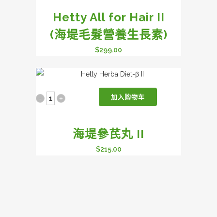
quantity
Hetty All for Hair II
for
(海堤毛髮營養生長素)
Hair
$
299.00
II
(海
堤
加入购物车
海
毛
堤
髮
海堤參芪丸 II
參
營
$
215.00
芪
養
丸
生
II
長
quantity
素)