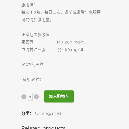
服用法：
每次 1-3粒，每日三次，饭前或饭后与水服用，
可酌情加减用量。
正常范围参考值
胆固醇 140-200 mg/dl
血清甘油三脂 35-160 mg/dl
100%纯天然
(每瓶60粒）
海
加入购物车
堤
分类：
Uncategorized
香
Related products
芝