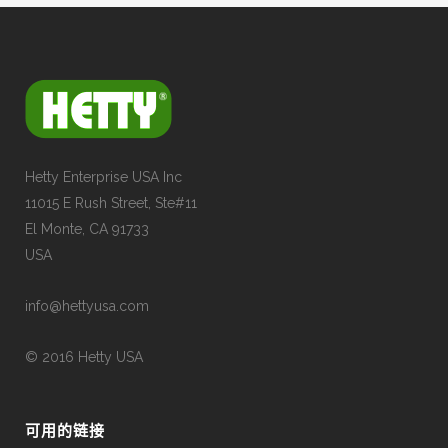
quantity
Hetty Enterprise USA Inc
11015 E Rush Street, Ste#11
El Monte, CA 91733
USA
info@hettyusa.com
© 2016 Hetty USA
可用的链接