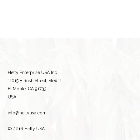
(Hetty
Hemorrhoids
Care)
quantity
Hetty Enterprise USA Inc
11015 E Rush Street, Ste#11
El Monte, CA 91733
USA
info@hettyusa.com
© 2016 Hetty USA