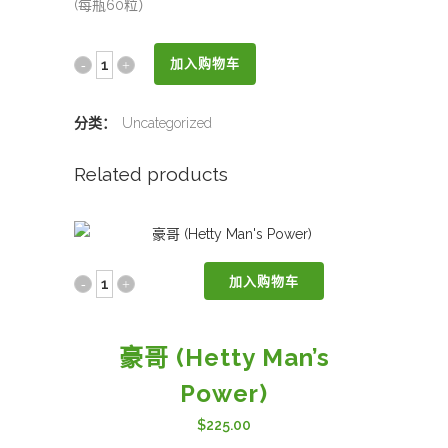
(每瓶60粒）
海
加入购物车
堤
分类：
Uncategorized
女
Related products
貞
丸
(Hetty
加入购物车
豪
Energy
哥
for
豪哥 (Hetty Man’s
(Hetty
Women)
Power)
Man's
quantity
$
225.00
Power)