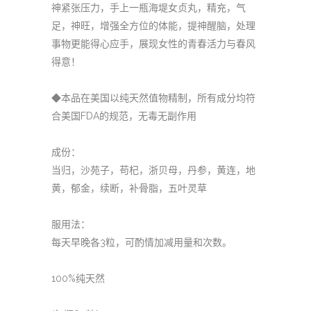
神紧张压力，手上一瓶海堤女贞丸，精充，气
足，神旺，增强全方位的体能，提神醒脑，处理
事物更能得心应手，展现女性的青春活力与春风
得意！
◆本品在美国以纯天然值物精制，所有成分均符
合美国FDA的规范，无毒无副作用
成份：
当归，沙苑子，苟杞，浙贝母，丹参，黄连，地
黄，郁金，续断，补骨脂，五叶灵草
服用法：
每天早晚各3粒，可酌情加减用量和次数。
100%纯天然