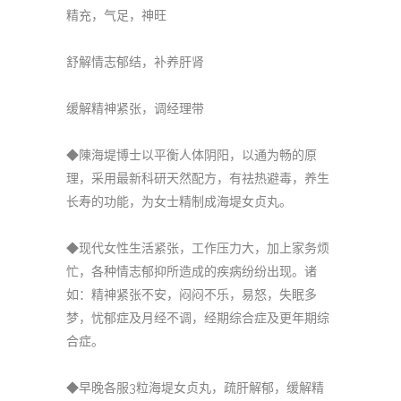
精充，气足，神旺
舒解情志郁结，补养肝肾
缓解精神紧张，调经理带
◆陳海堤博士以平衡人体阴阳，以通为畅的原
理，采用最新科研天然配方，有祛热避毒，养生
长寿的功能，为女士精制成海堤女贞丸。
◆现代女性生活紧张，工作压力大，加上家务烦
忙，各种情志郁抑所造成的疾病纷纷出现。诸
如：精神紧张不安，闷闷不乐，易怒，失眠多
梦，忧郁症及月经不调，经期综合症及更年期综
合症。
◆早晚各服3粒海堤女贞丸，疏肝解郁，缓解精